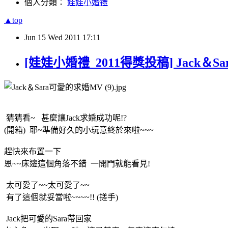
個人分類：
娃娃小婚禮
▲top
Jun
15
Wed
2011
17:11
[娃娃小婚禮_2011得獎投稿] Jack＆S
猜猜看~ 甚麼讓Jack求婚成功呢!?
(開箱) 耶~準備好久的小玩意終於來啦~~~
趕快來布置一下
恩~~床邊這個角落不錯 一開門就能看見!
太可愛了~~太可愛了~~
有了這個就妥當啦~~~~!! (搓手)
Jack把可愛的Sara帶回家