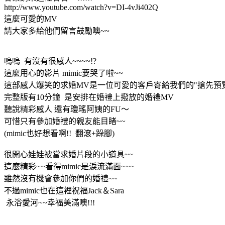
http://www.youtube.com/watch?v=DI-4vJi402Q
這麼可愛的MV
請大家多給他們留言鼓勵噢~~
嗚嗚 有沒有很感人~~~~!?
這麼用心的影片 mimic要哭了啦~~
這部感人爆笑的求婚MV是一位可愛的客戶寄給我們的"搶先預
完整版有10分鐘 是安排在婚禮上撥放的婚禮MV
聽說精彩感人 還有瓊瑤阿姨的FU～
可惜只有參加婚禮的親友能目睹~~
(mimic也好想看啊!! 翻滾+跺腳)
很開心娃娃被當求婚片段的小道具~~
這麼精彩~~看得mimic是淚流滿面~~~
雖然沒有機會參加你們的婚禮~~
不過mimic也在這裡祝福Jack＆Sara
永浴愛河~~幸福美滿噢!!!