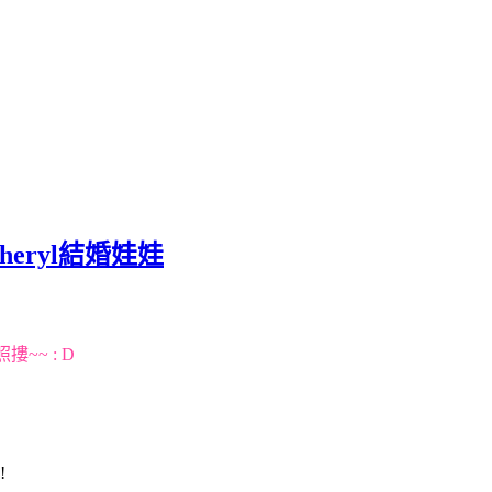
heryl結婚娃娃
~ : D
!