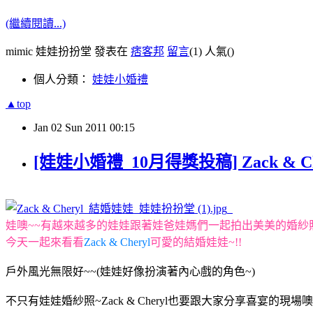
(繼續閱讀...)
mimic 娃娃扮扮堂 發表在
痞客邦
留言
(1)
人氣(
)
個人分類：
娃娃小婚禮
▲top
Jan
02
Sun
2011
00:15
[娃娃小婚禮_10月得獎投稿] Zack & C
娃噢~~有越來越多的娃娃跟著娃爸娃媽們一起拍出美美的婚紗照摟~
今天一起來看看
Zack & Cheryl
可愛的結婚娃娃~!!
戶外風光無限好~~(娃娃好像扮演著內心戲的角色~)
不只有娃娃婚紗照~Zack & Cheryl也要跟大家分享喜宴的現場噢