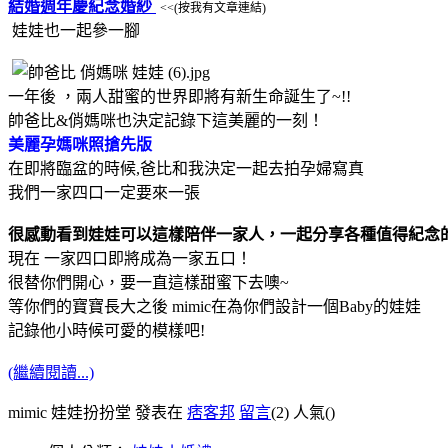
結婚週年慶紀念婚紗
<<(按我有文章連結)
娃娃也一起參一腳
一年後 ，兩人甜蜜的世界即將有新生命誕生了~!!
帥爸比&俏媽咪也決定記錄下這美麗的一刻！
美麗孕媽咪照搶先版
在即將臨盆的時候,爸比和我決定一起去拍孕婦寫真
我們一家四口一定要來一張
很感動看到娃娃可以這樣陪伴一家人，一起分享各種值得紀念
現在 一家四口即將成為一家五口！
很替你們開心，要一直這樣甜蜜下去噢~
等你們的寶寶長大之後 mimic在為你們設計一個Baby的娃娃
記錄他小時候可愛的模樣吧!
(繼續閱讀...)
mimic 娃娃扮扮堂 發表在
痞客邦
留言
(2)
人氣(
)