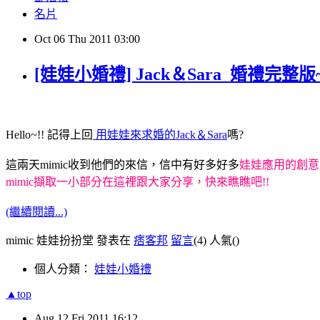
名片
Oct
06
Thu
2011
03:00
[娃娃小婚禮] Jack＆Sara_婚禮完整版~
Hello~!! 記得上回
用娃娃來求婚的Jack＆Sara
嗎?
這兩天mimic收到他們的來信，信中有好多好多
娃娃應用的創意
mimic擷取一小部分在這裡跟大家分享，快來瞧瞧吧!!
(繼續閱讀...)
mimic 娃娃扮扮堂 發表在
痞客邦
留言
(4)
人氣(
)
個人分類：
娃娃小婚禮
▲top
Aug
12
Fri
2011
16:12