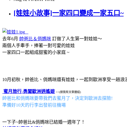
[娃娃小故事]一家四口變成一家五口~
去年6月
帥爸比＆俏媽咪
訂做了人生第一對娃娃～
兩個人手牽手，捧著一對可愛的娃娃
一家四口一起組成甜蜜的小家庭 ~
10月初秋，帥爸比、俏媽咪還有娃娃，一起到歐洲享受一趟浪
蜜月旅行-勇闖歐洲逍遙遊
<<(按我有文章連結)
帥爸比和俏媽咪要帶我們去蜜月了，決定到歐洲去探險!
準備好10天的行李出發前往機場
一下子~帥爸比&俏媽咪已結婚一週年了！