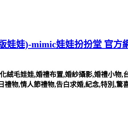
訂做Q版娃娃)-mimic娃娃扮扮堂 官方
化絨毛娃娃,婚禮布置,婚紗攝影,婚禮小物,台
禮物,情人節禮物,告白求婚,紀念,特別,驚喜